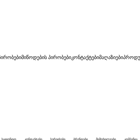
პირობები
მიწოდების პირობები
კონტაქტები
მაღაზიები
პროდუ
საფონდო
კონტაქტები
სერვისები
ბრენდები
მიმოხილვები
კომპანია