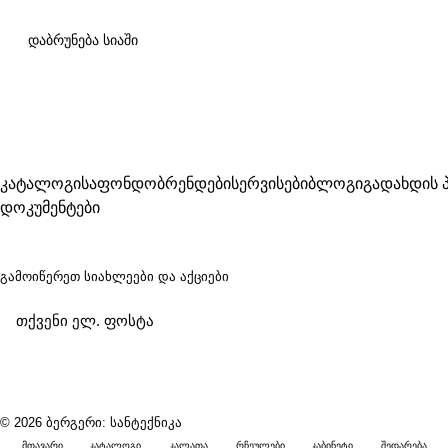
დაბრუნება სიაში
კატალოგი
საფონდო
ბრენდები
სერვისები
ბლოგი
გადახდის 
დოკუმენტები
გამოიწერეთ
სიახლეები და აქციები
გაგრძელებით, თქვენ ეთანხმებით
კონფიდენციალურობის
პოლიტიკას
© 2026 ბერგერი: სანტექნიკა
მთავარი
კატალოგი
კალათა
რჩეულები
კაბინეტი
შედარება