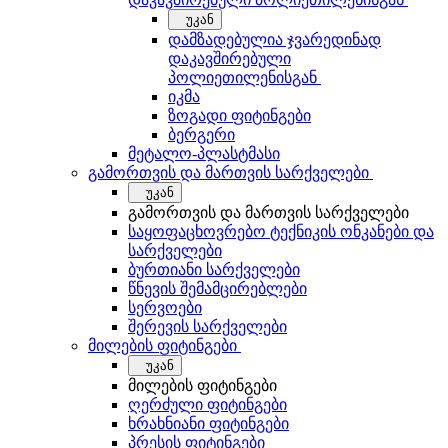
უკან
დამზადებულია ჯვარედინად
დაკავშირებული
პოლიეთილენისგან
იკმა
ზოგადი ფიტინგები
ბერგერი
მეტალო-პლასტმასი
გამორთვის და მართვის სარქველები
უკან
გამორთვის და მართვის სარქველები
საყოფაცხოვრებო ტექნიკის ონკანები და
სარქველები
ბურთიანი სარქველები
წნევის შემამცირებლები
სერვოები
შერევის სარქველები
მილების ფიტინგები
უკან
მილების ფიტინგები
ღერძული ფიტინგები
ხრახნიანი ფიტინგები
პრესის ფიტინგები