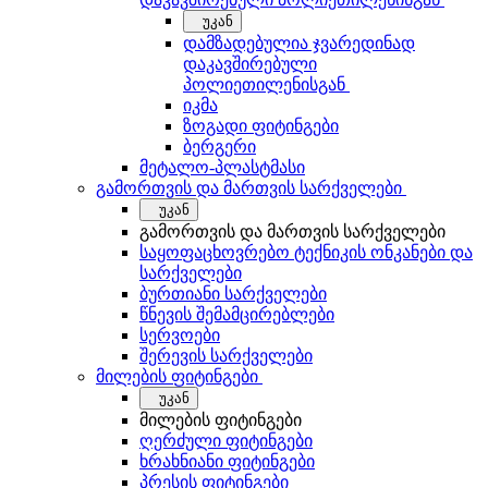
უკან
დამზადებულია ჯვარედინად
დაკავშირებული
პოლიეთილენისგან
იკმა
ზოგადი ფიტინგები
ბერგერი
მეტალო-პლასტმასი
გამორთვის და მართვის სარქველები
უკან
გამორთვის და მართვის სარქველები
საყოფაცხოვრებო ტექნიკის ონკანები და
სარქველები
ბურთიანი სარქველები
წნევის შემამცირებლები
სერვოები
შერევის სარქველები
მილების ფიტინგები
უკან
მილების ფიტინგები
ღერძული ფიტინგები
ხრახნიანი ფიტინგები
პრესის ფიტინგები