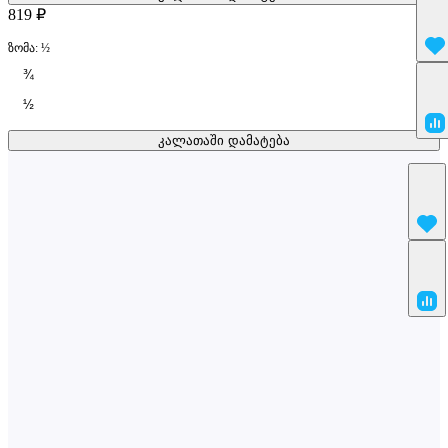
819 ₽
ზომა:
½
¾
½
კალათაში დამატება