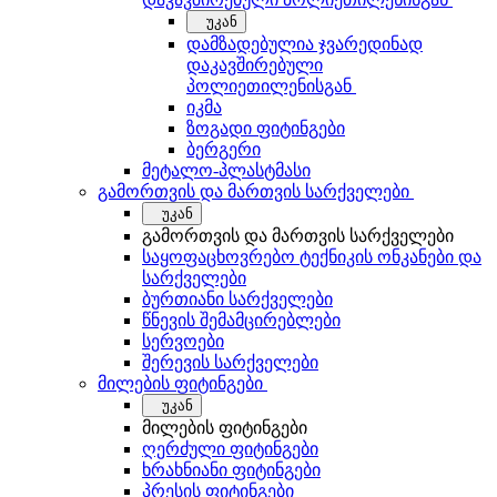
უკან
დამზადებულია ჯვარედინად
დაკავშირებული
პოლიეთილენისგან
იკმა
ზოგადი ფიტინგები
ბერგერი
მეტალო-პლასტმასი
გამორთვის და მართვის სარქველები
უკან
გამორთვის და მართვის სარქველები
საყოფაცხოვრებო ტექნიკის ონკანები და
სარქველები
ბურთიანი სარქველები
წნევის შემამცირებლები
სერვოები
შერევის სარქველები
მილების ფიტინგები
უკან
მილების ფიტინგები
ღერძული ფიტინგები
ხრახნიანი ფიტინგები
პრესის ფიტინგები