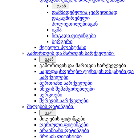
უკან
დამზადებულია ჯვარედინად
დაკავშირებული
პოლიეთილენისგან
იკმა
ზოგადი ფიტინგები
ბერგერი
მეტალო-პლასტმასი
გამორთვის და მართვის სარქველები
უკან
გამორთვის და მართვის სარქველები
საყოფაცხოვრებო ტექნიკის ონკანები და
სარქველები
ბურთიანი სარქველები
წნევის შემამცირებლები
სერვოები
შერევის სარქველები
მილების ფიტინგები
უკან
მილების ფიტინგები
ღერძული ფიტინგები
ხრახნიანი ფიტინგები
პრესის ფიტინგები