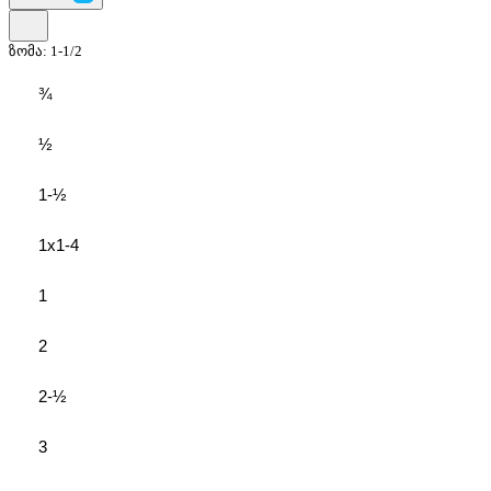
ზომა:
1-1/2
¾
½
1-½
1x1-4
1
2
2-½
3