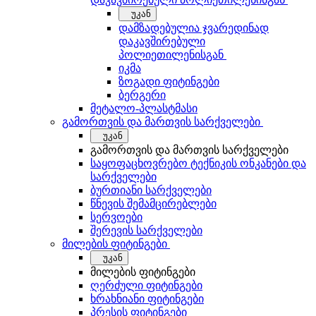
უკან
დამზადებულია ჯვარედინად
დაკავშირებული
პოლიეთილენისგან
იკმა
ზოგადი ფიტინგები
ბერგერი
მეტალო-პლასტმასი
გამორთვის და მართვის სარქველები
უკან
გამორთვის და მართვის სარქველები
საყოფაცხოვრებო ტექნიკის ონკანები და
სარქველები
ბურთიანი სარქველები
წნევის შემამცირებლები
სერვოები
შერევის სარქველები
მილების ფიტინგები
უკან
მილების ფიტინგები
ღერძული ფიტინგები
ხრახნიანი ფიტინგები
პრესის ფიტინგები