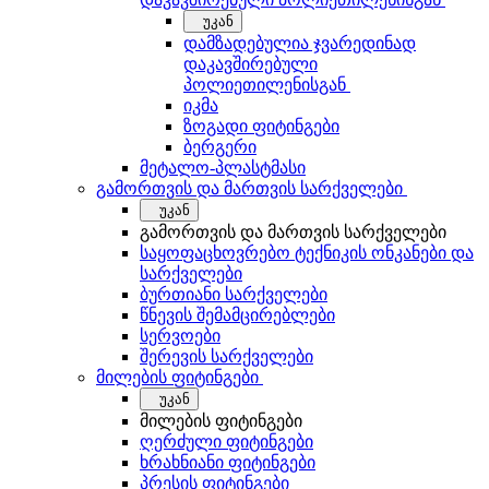
უკან
დამზადებულია ჯვარედინად
დაკავშირებული
პოლიეთილენისგან
იკმა
ზოგადი ფიტინგები
ბერგერი
მეტალო-პლასტმასი
გამორთვის და მართვის სარქველები
უკან
გამორთვის და მართვის სარქველები
საყოფაცხოვრებო ტექნიკის ონკანები და
სარქველები
ბურთიანი სარქველები
წნევის შემამცირებლები
სერვოები
შერევის სარქველები
მილების ფიტინგები
უკან
მილების ფიტინგები
ღერძული ფიტინგები
ხრახნიანი ფიტინგები
პრესის ფიტინგები