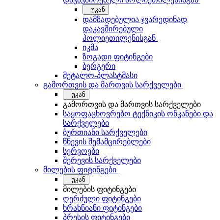
უკან
დამზადებულია ჯვარედინად
დაკავშირებული
პოლიეთილენისგან
იკმა
ზოგადი ფიტინგები
ბერგერი
მეტალო-პლასტმასი
გამორთვის და მართვის სარქველები
უკან
გამორთვის და მართვის სარქველები
საყოფაცხოვრებო ტექნიკის ონკანები და
სარქველები
ბურთიანი სარქველები
წნევის შემამცირებლები
სერვოები
შერევის სარქველები
მილების ფიტინგები
უკან
მილების ფიტინგები
ღერძული ფიტინგები
ხრახნიანი ფიტინგები
პრესის ფიტინგები