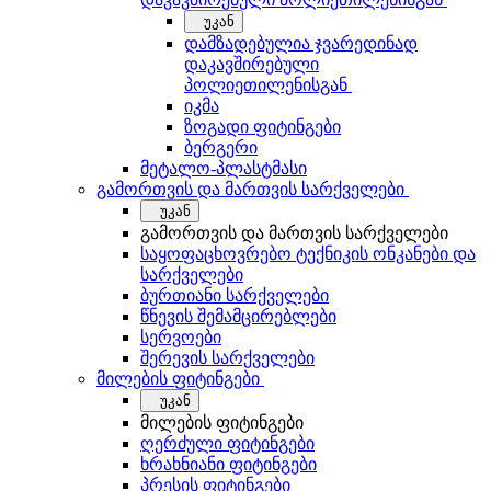
უკან
დამზადებულია ჯვარედინად
დაკავშირებული
პოლიეთილენისგან
იკმა
ზოგადი ფიტინგები
ბერგერი
მეტალო-პლასტმასი
გამორთვის და მართვის სარქველები
უკან
გამორთვის და მართვის სარქველები
საყოფაცხოვრებო ტექნიკის ონკანები და
სარქველები
ბურთიანი სარქველები
წნევის შემამცირებლები
სერვოები
შერევის სარქველები
მილების ფიტინგები
უკან
მილების ფიტინგები
ღერძული ფიტინგები
ხრახნიანი ფიტინგები
პრესის ფიტინგები