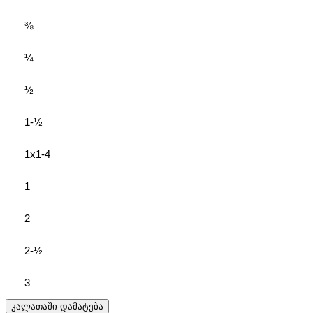
⅜
¼
½
1-½
1x1-4
1
2
2-½
3
კალათაში დამატება