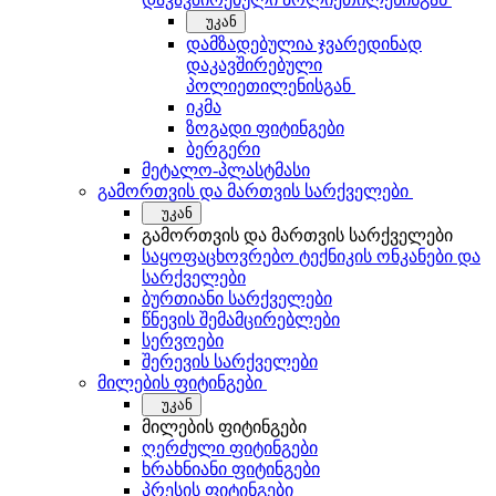
უკან
დამზადებულია ჯვარედინად
დაკავშირებული
პოლიეთილენისგან
იკმა
ზოგადი ფიტინგები
ბერგერი
მეტალო-პლასტმასი
გამორთვის და მართვის სარქველები
უკან
გამორთვის და მართვის სარქველები
საყოფაცხოვრებო ტექნიკის ონკანები და
სარქველები
ბურთიანი სარქველები
წნევის შემამცირებლები
სერვოები
შერევის სარქველები
მილების ფიტინგები
უკან
მილების ფიტინგები
ღერძული ფიტინგები
ხრახნიანი ფიტინგები
პრესის ფიტინგები