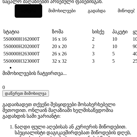
საცალო მაღაზიებში არსებული ფასებისგან.
აღწერა
მიმოხილვები
გადახდა
მიწოდებ
სტატია
ზომა
სისქე
პაკეტი
ყ
5S0000H162000T
16 x 16
2
10
1
5S0000H202000T
20 x 20
2
10
9
5S0000H263000T
26 x 26
3
5
4
5S0000H323000T
32 x 32
3
5
2
მიმოხილვების ჩატვირთვა...
0
დაწერეთ მიმოხილვა
გადაიხადეთ თქვენი შესყიდვები მოსახერხებელი
მეთოდით. ​​ონლაინ მაღაზიაში ხელმისაწვდომია
გადახდის სამი ვარიანტი:
ნაღდი ფული აღებისას ან კურიერის მიწოდებით.
სპეციალისტი დაგიკავშირდებათ მიწოდების დღეს,