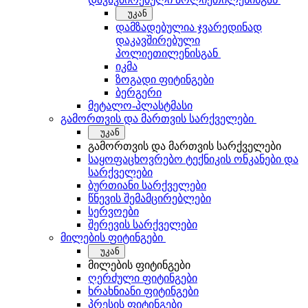
უკან
დამზადებულია ჯვარედინად
დაკავშირებული
პოლიეთილენისგან
იკმა
ზოგადი ფიტინგები
ბერგერი
მეტალო-პლასტმასი
გამორთვის და მართვის სარქველები
უკან
გამორთვის და მართვის სარქველები
საყოფაცხოვრებო ტექნიკის ონკანები და
სარქველები
ბურთიანი სარქველები
წნევის შემამცირებლები
სერვოები
შერევის სარქველები
მილების ფიტინგები
უკან
მილების ფიტინგები
ღერძული ფიტინგები
ხრახნიანი ფიტინგები
პრესის ფიტინგები