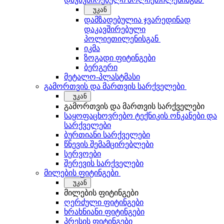
უკან
დამზადებულია ჯვარედინად
დაკავშირებული
პოლიეთილენისგან
იკმა
ზოგადი ფიტინგები
ბერგერი
მეტალო-პლასტმასი
გამორთვის და მართვის სარქველები
უკან
გამორთვის და მართვის სარქველები
საყოფაცხოვრებო ტექნიკის ონკანები და
სარქველები
ბურთიანი სარქველები
წნევის შემამცირებლები
სერვოები
შერევის სარქველები
მილების ფიტინგები
უკან
მილების ფიტინგები
ღერძული ფიტინგები
ხრახნიანი ფიტინგები
პრესის ფიტინგები