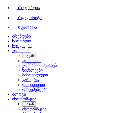
0
შედარება
0
ფავორიტი
0
კალათა
ბრენდები
საფონდო
სერვისები
კომპანია
უკან
კომპანია
კომპანიის შესახებ
სიახლეები
მიმოხილვები
კარიერა
ლიცენზიები
დოკუმენტები
ბლოგი
ინფორმაცია
უკან
ინფორმაცია