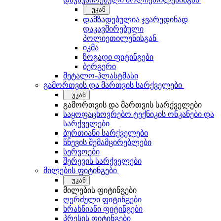
უკან
დამზადებულია ჯვარედინად
დაკავშირებული
პოლიეთილენისგან
იკმა
ზოგადი ფიტინგები
ბერგერი
მეტალო-პლასტმასი
გამორთვის და მართვის სარქველები
უკან
გამორთვის და მართვის სარქველები
საყოფაცხოვრებო ტექნიკის ონკანები და
სარქველები
ბურთიანი სარქველები
წნევის შემამცირებლები
სერვოები
შერევის სარქველები
მილების ფიტინგები
უკან
მილების ფიტინგები
ღერძული ფიტინგები
ხრახნიანი ფიტინგები
პრესის ფიტინგები