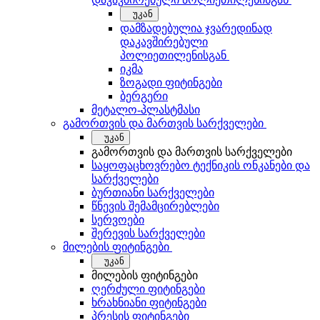
უკან
დამზადებულია ჯვარედინად
დაკავშირებული
პოლიეთილენისგან
იკმა
ზოგადი ფიტინგები
ბერგერი
მეტალო-პლასტმასი
გამორთვის და მართვის სარქველები
უკან
გამორთვის და მართვის სარქველები
საყოფაცხოვრებო ტექნიკის ონკანები და
სარქველები
ბურთიანი სარქველები
წნევის შემამცირებლები
სერვოები
შერევის სარქველები
მილების ფიტინგები
უკან
მილების ფიტინგები
ღერძული ფიტინგები
ხრახნიანი ფიტინგები
პრესის ფიტინგები