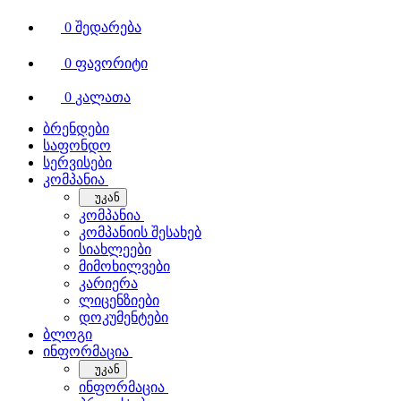
0
შედარება
0
ფავორიტი
0
კალათა
ბრენდები
საფონდო
სერვისები
კომპანია
უკან
კომპანია
კომპანიის შესახებ
სიახლეები
მიმოხილვები
კარიერა
ლიცენზიები
დოკუმენტები
ბლოგი
ინფორმაცია
უკან
ინფორმაცია