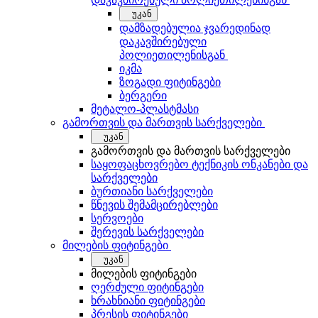
უკან
დამზადებულია ჯვარედინად
დაკავშირებული
პოლიეთილენისგან
იკმა
ზოგადი ფიტინგები
ბერგერი
მეტალო-პლასტმასი
გამორთვის და მართვის სარქველები
უკან
გამორთვის და მართვის სარქველები
საყოფაცხოვრებო ტექნიკის ონკანები და
სარქველები
ბურთიანი სარქველები
წნევის შემამცირებლები
სერვოები
შერევის სარქველები
მილების ფიტინგები
უკან
მილების ფიტინგები
ღერძული ფიტინგები
ხრახნიანი ფიტინგები
პრესის ფიტინგები