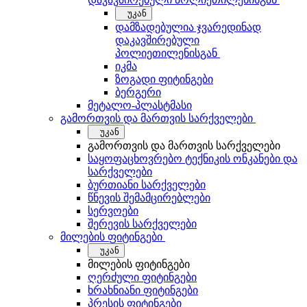
უკან
დამზადებულია ჯვარედინად
დაკავშირებული
პოლიეთილენისგან
იკმა
ზოგადი ფიტინგები
ბერგერი
მეტალო-პლასტმასი
გამორთვის და მართვის სარქველები
უკან
გამორთვის და მართვის სარქველები
საყოფაცხოვრებო ტექნიკის ონკანები და
სარქველები
ბურთიანი სარქველები
წნევის შემამცირებლები
სერვოები
შერევის სარქველები
მილების ფიტინგები
უკან
მილების ფიტინგები
ღერძული ფიტინგები
ხრახნიანი ფიტინგები
პრესის ფიტინგები